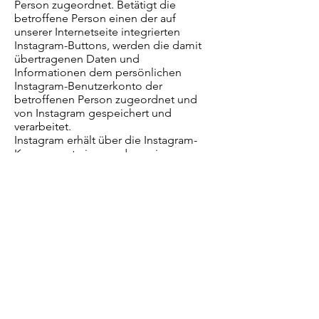
Person zugeordnet. Betätigt die
betroffene Person einen der auf
unserer Internetseite integrierten
Instagram-Buttons, werden die damit
übertragenen Daten und
Informationen dem persönlichen
Instagram-Benutzerkonto der
betroffenen Person zugeordnet und
von Instagram gespeichert und
verarbeitet.
Instagram erhält über die Instagram-
Komponente immer dann eine
Information darüber, dass die
betroffene Person unsere Internetseite
besucht hat, wenn die betroffene
Person zum Zeitpunkt des Aufrufs
unserer Internetseite gleichzeitig bei
Instagram eingeloggt ist; dies findet
unabhängig davon statt, ob die
betroffene Person die Instagram-
Komponente anklickt oder nicht. Ist
eine derartige Übermittlung dieser
Informationen an Instagram von der
betroffenen Person nicht gewollt, kann